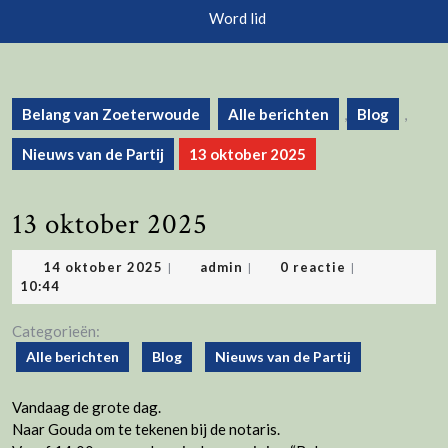
knop
Word lid
Belang van Zoeterwoude
Alle berichten
,
Blog
,
Nieuws van de Partij
13 oktober 2025
13 oktober 2025
14
admin
14 oktober 2025
admin
0 reactie
|
|
|
oktober
10:44
2025
Categorieën:
Alle berichten
Blog
Nieuws van de Partij
Vandaag de grote dag.
Naar Gouda om te tekenen bij de notaris.