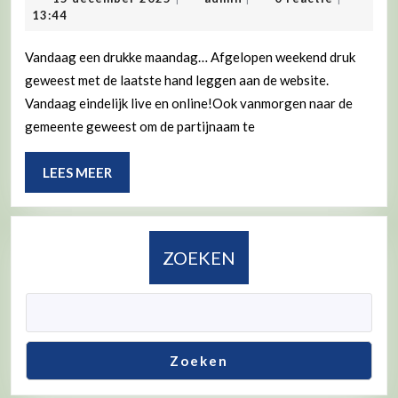
2025
december
13:44
Na
2025
een
Vandaag een drukke maandag… Afgelopen weekend druk
geweest met de laatste hand leggen aan de website.
druk
Vandaag eindelijk live en online!Ook vanmorgen naar de
weekend
gemeente geweest om de partijnaam te
een
drukke
LEES
LEES MEER
maandag
MEER
ZOEKEN
Zoeken