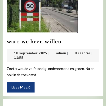
waar
waar we heen willen
we
10
admin
10 september 2025
admin
0 reactie
|
|
|
heen
september
11:55
willen
2025
Zoeterwoude zelfstandig, ondernemend en groen. Nu en
ook in de toekomst.
LEES
LEES MEER
MEER