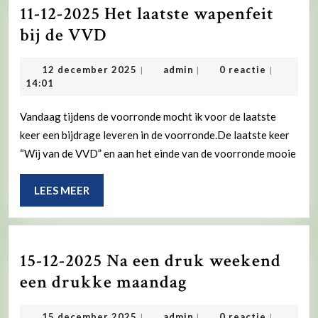
11-12-2025 Het laatste wapenfeit
11-
bij de VVD
12-
12
admin
12 december 2025
admin
0 reactie
|
|
|
2025
december
14:01
Het
2025
laatste
Vandaag tijdens de voorronde mocht ik voor de laatste
keer een bijdrage leveren in de voorronde.De laatste keer
wapenfeit
“Wij van de VVD” en aan het einde van de voorronde mooie
bij
de
LEES
LEES MEER
VVD
MEER
15-12-2025 Na een druk weekend
15-
een drukke maandag
12-
15
admin
15 december 2025
admin
0 reactie
|
|
|