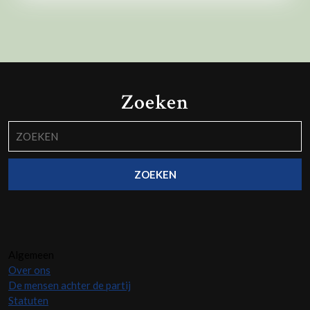
Zoeken
Zoek
naar:
Algemeen
Over ons
De mensen achter de partij
Statuten