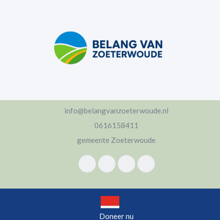
Ga
naar
de
inhoud
Ga
naar
de
inhoud
info@belangvanzoeterwoude.nl
0616158411
gemeente Zoeterwoude
Open
Doneer nu