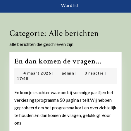
knop
Word lid
Categorie:
Alle berichten
alle berichten die geschreven zijn
En
En dan komen de vragen…
dan
4
admin
4 maart 2026
admin
0 reactie
|
|
|
komen
maart
17:48
2026
de
En kom je erachter waarom bij sommige partijen het
vragen…
verkiezingsprogramma 50 pagina’s telt.Wij hebben
geprobeerd om het programma kort en overzichtelijk
te houden.En dan komen de vragen, gelukkig! Voor
ons