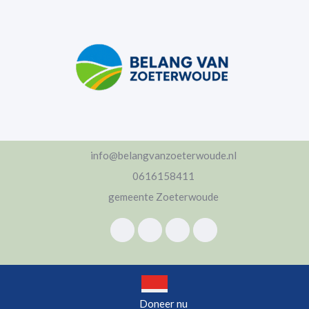
Ga
naar
de
inhoud
Ga
naar
de
inhoud
info@belangvanzoeterwoude.nl
0616158411
gemeente Zoeterwoude
Open
Doneer nu