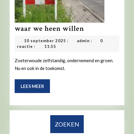
waar
waar we heen willen
we
10
admin
10 september 2025
admin
0
|
|
heen
september
reactie
11:55
|
2025
willen
Zoeterwoude zelfstandig, ondernemend en groen.
Nu en ook in de toekomst.
LEES
LEES MEER
MEER
ZOEKEN