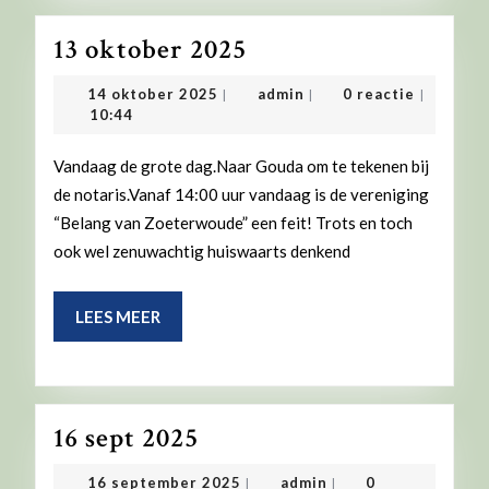
13
13 oktober 2025
oktober
14
admin
14 oktober 2025
admin
0 reactie
|
|
|
2025
oktober
10:44
2025
Vandaag de grote dag.Naar Gouda om te tekenen bij
de notaris.Vanaf 14:00 uur vandaag is de vereniging
“Belang van Zoeterwoude” een feit! Trots en toch
ook wel zenuwachtig huiswaarts denkend
LEES
LEES MEER
MEER
16
16 sept 2025
sept
16
admin
16 september 2025
admin
0
|
|