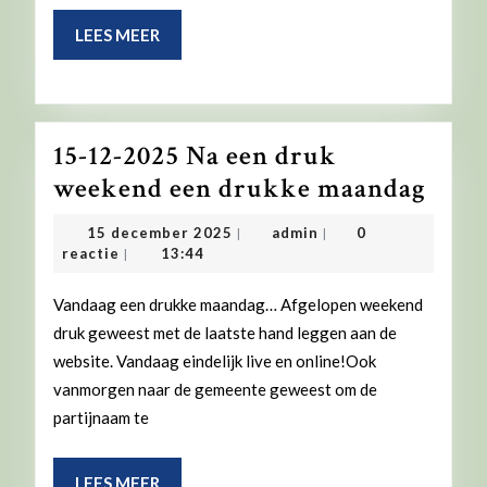
LEES
LEES MEER
MEER
15-12-2025 Na een druk
15-
weekend een drukke maandag
12-
15
admin
15 december 2025
admin
0
|
|
2025
december
reactie
13:44
|
2025
Na
Vandaag een drukke maandag… Afgelopen weekend
een
druk geweest met de laatste hand leggen aan de
druk
website. Vandaag eindelijk live en online!Ook
wee
vanmorgen naar de gemeente geweest om de
een
partijnaam te
druk
maa
LEES
LEES MEER