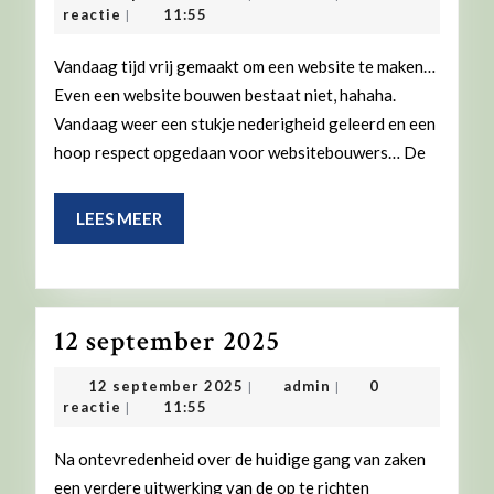
2025
september
reactie
11:55
|
2025
Vandaag tijd vrij gemaakt om een website te maken…
Even een website bouwen bestaat niet, hahaha.
Vandaag weer een stukje nederigheid geleerd en een
hoop respect opgedaan voor websitebouwers… De
LEES
LEES MEER
MEER
12
12 september 2025
september
12
admin
12 september 2025
admin
0
|
|
2025
september
reactie
11:55
|
2025
Na ontevredenheid over de huidige gang van zaken
een verdere uitwerking van de op te richten