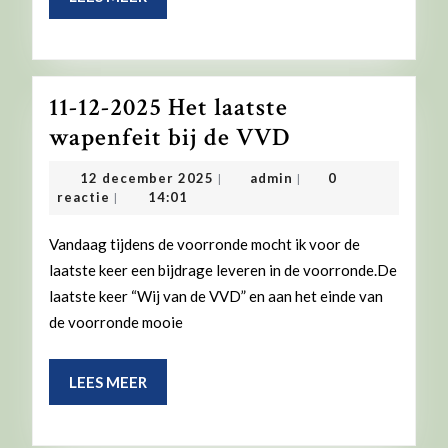
MEER
11-12-2025 Het laatste
11-
wapenfeit bij de VVD
12-
12
admin
12 december 2025
admin
0
|
|
2025
december
reactie
14:01
|
2025
Het
Vandaag tijdens de voorronde mocht ik voor de
laatste
laatste keer een bijdrage leveren in de voorronde.De
wapenfeit
laatste keer “Wij van de VVD” en aan het einde van
bij
de voorronde mooie
de
VVD
LEES
LEES MEER
MEER