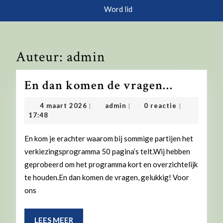
knop
Word lid
Auteur:
admin
En
En dan komen de vragen…
dan
4
admin
4 maart 2026
admin
0 reactie
|
|
|
komen
maart
17:48
2026
de
En kom je erachter waarom bij sommige partijen het
vragen…
verkiezingsprogramma 50 pagina’s telt.Wij hebben
geprobeerd om het programma kort en overzichtelijk
te houden.En dan komen de vragen, gelukkig! Voor
ons
LEES
LEES MEER