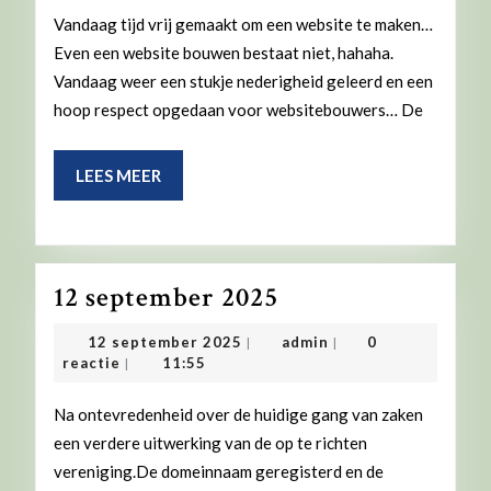
Vandaag tijd vrij gemaakt om een website te maken…
Even een website bouwen bestaat niet, hahaha.
Vandaag weer een stukje nederigheid geleerd en een
hoop respect opgedaan voor websitebouwers… De
LEES
LEES MEER
MEER
12
12 september 2025
september
12
admin
12 september 2025
admin
0
|
|
2025
september
reactie
11:55
|
2025
Na ontevredenheid over de huidige gang van zaken
een verdere uitwerking van de op te richten
vereniging.De domeinnaam geregisterd en de