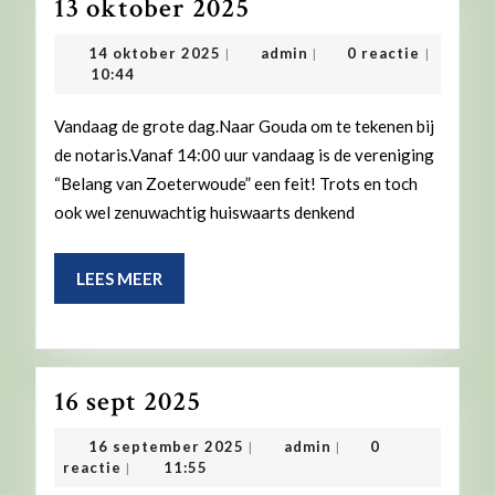
13
13 oktober 2025
oktober
14
admin
14 oktober 2025
admin
0 reactie
|
|
|
2025
oktober
10:44
2025
Vandaag de grote dag.Naar Gouda om te tekenen bij
de notaris.Vanaf 14:00 uur vandaag is de vereniging
“Belang van Zoeterwoude” een feit! Trots en toch
ook wel zenuwachtig huiswaarts denkend
LEES
LEES MEER
MEER
16
16 sept 2025
sept
16
admin
16 september 2025
admin
0
|
|
2025
september
reactie
11:55
|
2025