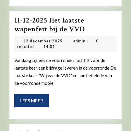
11-12-2025 Het laatste
11-
wapenfeit bij de VVD
12-
12
admin
12 december 2025
admin
0
|
|
2025
december
reactie
14:01
|
2025
Het
Vandaag tijdens de voorronde mocht ik voor de
laatste
laatste keer een bijdrage leveren in de voorronde.De
wapenfeit
laatste keer “Wij van de VVD” en aan het einde van
bij
de voorronde mooie
de
VVD
LEES
LEES MEER
MEER