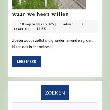
waar
waar we heen willen
we
10
admin
10 september 2025
admin
0
|
|
heen
september
reactie
11:55
|
2025
willen
Zoeterwoude zelfstandig, ondernemend en groen.
Nu en ook in de toekomst.
LEES
LEES MEER
MEER
ZOEKEN