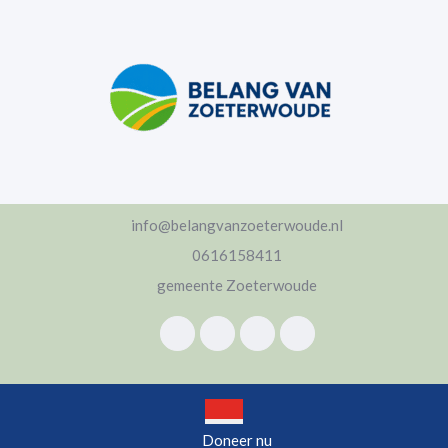
Ga
naar
de
inhoud
Ga
naar
de
inhoud
info@belangvanzoeterwoude.nl
0616158411
gemeente Zoeterwoude
Open
Doneer nu