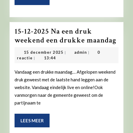
MEER
15-12-2025 Na een druk
15-
weekend een drukke maandag
12-
15
admin
15 december 2025
admin
0
|
|
2025
december
reactie
13:44
|
2025
Na
Vandaag een drukke maandag… Afgelopen weekend
een
druk geweest met de laatste hand leggen aan de
druk
website. Vandaag eindelijk live en online!Ook
wee
vanmorgen naar de gemeente geweest om de
een
partijnaam te
druk
maa
LEES
LEES MEER
MEER