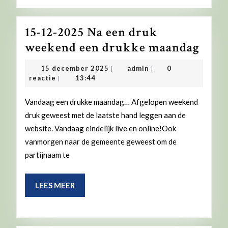
15-12-2025 Na een druk
15-
weekend een drukke maandag
12-
15
admin
15 december 2025
admin
0
|
|
2025
december
reactie
13:44
|
2025
Na
Vandaag een drukke maandag… Afgelopen weekend
een
druk geweest met de laatste hand leggen aan de
druk
website. Vandaag eindelijk live en online!Ook
wee
vanmorgen naar de gemeente geweest om de
een
partijnaam te
druk
maa
LEES
LEES MEER
MEER