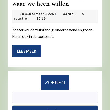
waar
waar we heen willen
we
10
admin
10 september 2025
admin
0
|
|
heen
september
reactie
11:55
|
2025
willen
Zoeterwoude zelfstandig, ondernemend en groen.
Nu en ook in de toekomst.
LEES
LEES MEER
MEER
ZOEKEN