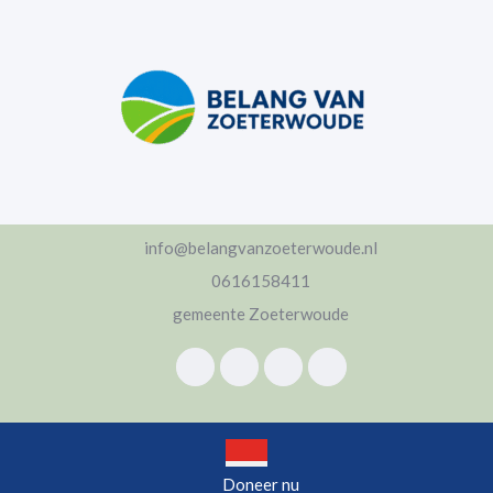
Ga
naar
de
inhoud
Ga
naar
de
inhoud
info@belangvanzoeterwoude.nl
0616158411
gemeente Zoeterwoude
Open
Doneer nu