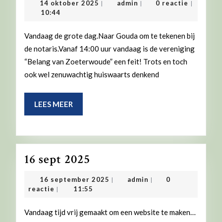
14
admin
14 oktober 2025
admin
0 reactie
|
|
|
2025
oktober
10:44
2025
Vandaag de grote dag.Naar Gouda om te tekenen bij
de notaris.Vanaf 14:00 uur vandaag is de vereniging
“Belang van Zoeterwoude” een feit! Trots en toch
ook wel zenuwachtig huiswaarts denkend
LEES
LEES MEER
MEER
16
16 sept 2025
sept
16
admin
16 september 2025
admin
0
|
|
2025
september
reactie
11:55
|
2025
Vandaag tijd vrij gemaakt om een website te maken…