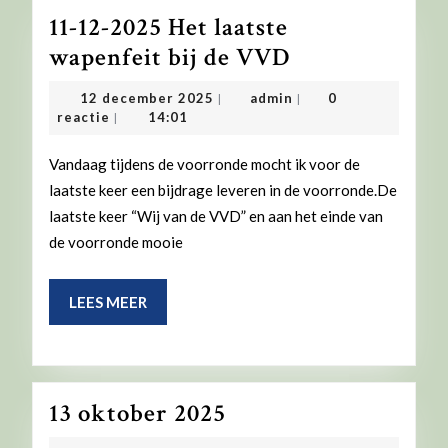
11-12-2025 Het laatste
11-
wapenfeit bij de VVD
12-
12
admin
12 december 2025
admin
0
|
|
2025
december
reactie
14:01
|
2025
Het
Vandaag tijdens de voorronde mocht ik voor de
laatste
laatste keer een bijdrage leveren in de voorronde.De
wapenfeit
laatste keer “Wij van de VVD” en aan het einde van
bij
de voorronde mooie
de
VVD
LEES
LEES MEER
MEER
13
13 oktober 2025
oktober