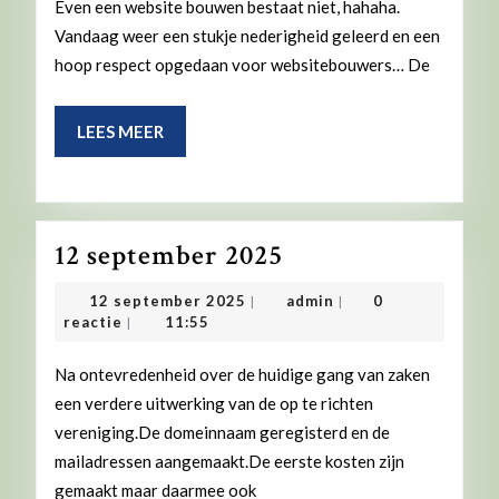
Even een website bouwen bestaat niet, hahaha.
Vandaag weer een stukje nederigheid geleerd en een
hoop respect opgedaan voor websitebouwers… De
LEES
LEES MEER
MEER
12
12 september 2025
september
12
admin
12 september 2025
admin
0
|
|
2025
september
reactie
11:55
|
2025
Na ontevredenheid over de huidige gang van zaken
een verdere uitwerking van de op te richten
vereniging.De domeinnaam geregisterd en de
mailadressen aangemaakt.De eerste kosten zijn
gemaakt maar daarmee ook