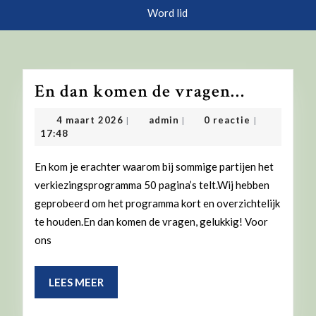
knop
Word lid
En
En dan komen de vragen…
dan
4
admin
4 maart 2026
admin
0 reactie
|
|
|
komen
maart
17:48
2026
de
En kom je erachter waarom bij sommige partijen het
vragen…
verkiezingsprogramma 50 pagina’s telt.Wij hebben
geprobeerd om het programma kort en overzichtelijk
te houden.En dan komen de vragen, gelukkig! Voor
ons
LEES
LEES MEER
MEER