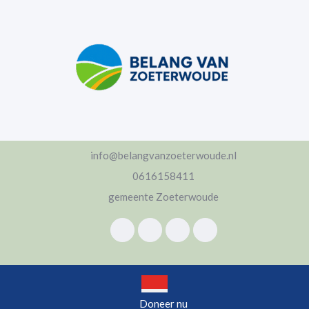
Ga
naar
de
inhoud
Ga
naar
de
inhoud
info@belangvanzoeterwoude.nl
0616158411
gemeente Zoeterwoude
Open
Doneer nu